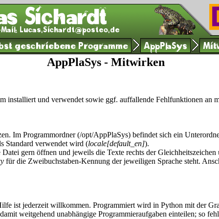
lbst geschriebene Programme
AppPlaSys
Mit
AppPlaSys - Mitwirken
m installiert und verwendet sowie ggf. auffallende Fehlfunktionen an 
tzen. Im Programmordner (/opt/AppPlaSys) befindet sich ein Unterordner 
als Standard verwendet wird (
locale[default_en]
).
e Datei gern öffnen und jeweils die Texte rechts der Gleichheitszeich
xy
für die Zweibuchstaben-Kennung der jeweiligen Sprache steht. Ansch
ilfe ist jederzeit willkommen. Programmiert wird in Python mit der Gr
damit weitgehend unabhängige Programmieraufgaben einteilen; so fehlt 