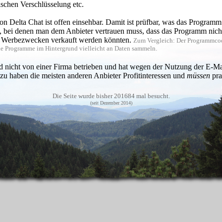
ischen Verschlüsselung etc.
Delta Chat ist offen einsehbar. Damit ist prüfbar, was das Programm s
bei denen man dem Anbieter vertrauen muss, dass das Programm nichts
zu Werbezwecken verkauft werden könnten.
Zum Vergleich: Der Programmcod
 die Programme im Hintergrund vielleicht an Daten sammeln.
 nicht von einer Firma betrieben und hat wegen der Nutzung der E-Mai
zu haben die meisten anderen Anbieter Profitinteressen und
müssen
pra
Die Seite wurde bisher 201684 mal besucht.
ird das Telefonbuch des Nutzers auf den Server des Anbieters hochge
(seit Dezember 2014)
(dies ist eigentlich illegal, wenn man nicht vorher alle seine Kontakt
ta Chat wird nicht das Telefonbuch selbst hochgeladen, sondern der Kon
lt.
mme für den Rechner (sowohl Windows als auch Linux und Mac), soda
indung bleiben kann (sogar, ohne ein Smartphone zu besitzen).
Zum Verg
um Anmelden bereit liegt, Telegram hat ebenfalls wie Signal ein vollwertiges Pro
n Textnachrichten können auch Dateien, Fotos verschickt und Videotele
in Delta Chat ist immer dann verschlüsselt, wenn beide Gesprächspar
und antworten). Das gilt auch für Gruppengespräche. Die Verschlüsselu
uelloffenen Algorithmus handelt, ist dessen Sicherheit gut überprüft.
Z