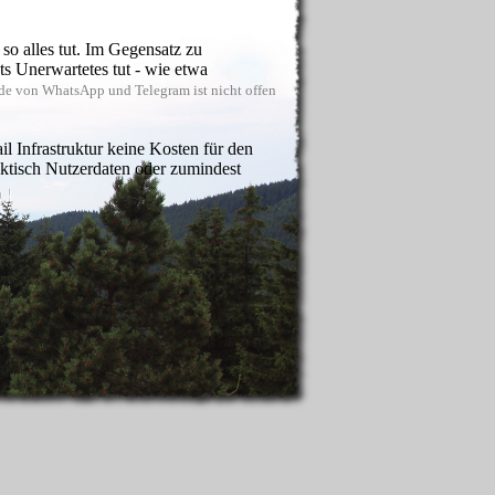
o alles tut. Im Gegensatz zu
 Unerwartetes tut - wie etwa
e von WhatsApp und Telegram ist nicht offen
l Infrastruktur keine Kosten für den
ktisch Nutzerdaten oder zumindest
laden, um abgleichen zu können, welche
e fragt, ob man deren Telefonnummer an den
takt wird über Kenntnis der E-Mail
ss man auch von diesen Geräten aus
leich: WhatsApp ist auf dem Rechner nur im
gramm für den Rechner.
fonate initiiert werden.
tner Delta Chat verwenden (und nicht
ng nutzt mit OpenPGP einen der sichersten
um Vergleich: Bei WhatsApp etwa ist die