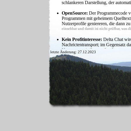
schlankeren Darstellung, der automat
OpenSource:
Der Programmecode von 
Programmen mit geheimem Quelltext, 
Nutzerprofile geniereren, die dann 
einsehbar und damit ist nicht prüfbar, was
Kein Profitinteresse:
Delta Chat wird
Nachrictentransport; im Gegensatz da
Nutzungsstatistiken verkaufen.
letzte Änderung: 27.12.2023
Datenschutz:
Bei vielen Anbietern w
Kontakte ebenfalls den Dienst nutzen 
Anbieter weiterleiten darf). Bei Del
Adresse des Nutzers manuell hergestel
Auch für PC:
Es gibt native Progra
bequem mit seinen Kontakten in Verb
Browser benutzbar, wenn das Mobiltelefon z
Gewohnter Funktionsumfang:
Nebe
Verschlüsselung:
Die Kommunikation 
nur per klassischer E-Mail mitlesen 
Algorithmen und da es sich um einen q