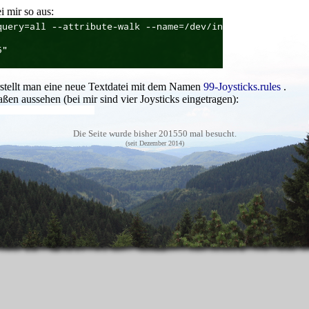
i mir so aus:
rstellt man eine neue Textdatei mit dem Namen
99-Joysticks.rules
.
ßen aussehen (bei mir sind vier Joysticks eingetragen):
Die Seite wurde bisher 201550 mal besucht.
(seit Dezember 2014)
 dem übereinstimmt, was man vorher mittels udevadm in Schritt 1 ermi
ten!).
s nun unter