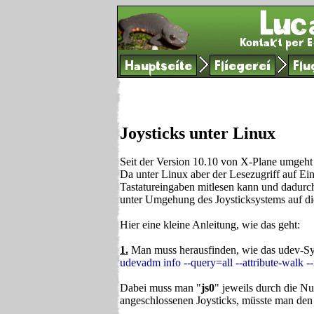
Hauptseite
Fliegerei
Flu
Joysticks unter Linux
Seit der Version 10.10 von X-Plane umgeht 
Da unter Linux aber der Lesezugriff auf Ei
Tastatureingaben mitlesen kann und dadurch
unter Umgehung des Joysticksystems auf die
Hier eine kleine Anleitung, wie das geht:
1.
Man muss herausfinden, wie das udev-Sys
udevadm info --query=all --attribute-walk -
Dabei muss man "
js0
" jeweils durch die Nu
angeschlossenen Joysticks, müsste man den