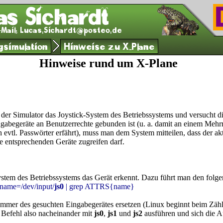
gsimulation
Hinweise zu X-Plane
Hinweise rund um X-Plane
der Simulator das Joystick-System des Betriebssystems und versucht di
ngabegeräte an Benutzerrechte gebunden ist (u. a. damit an einem Meh
 evtl. Passwörter erfährt), muss man dem System mitteilen, dass der a
 entsprechenden Geräte zugreifen darf.
tem des Betriebssystems das Gerät erkennt. Dazu führt man den folge
-name=/dev/input/
js0
| grep ATTRS{name}
mmer des gesuchten Eingabegerätes ersetzen (Linux beginnt beim Zählen
 Befehl also nacheinander mit
js0
,
js1
und
js2
ausführen und sich die A