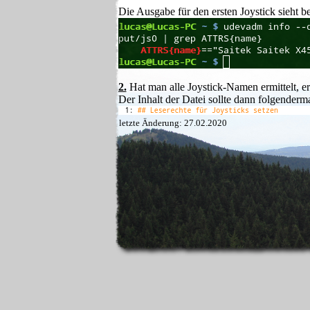
Die Ausgabe für den ersten Joystick sieht be
2.
Hat man alle Joystick-Namen ermittelt, e
Der Inhalt der Datei sollte dann folgenderma
letzte Änderung: 27.02.2020
Wichtig ist, dass der ATTRS-Name exakt mit
Leerzeichen am Ende bei manchen CH-Gerä
3.
Die erstellte Datei 99-Joysticks.rules mus
/etc/udev/rules.d/
abgelegt werden.